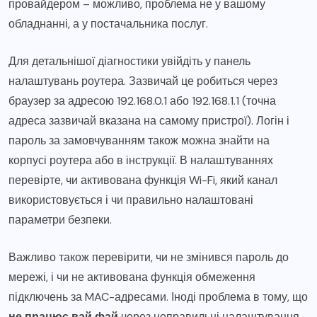
провайдером – можливо, проблема не у вашому
обладнанні, а у постачальника послуг.
Для детальнішої діагностики увійдіть у панель
налаштувань роутера. Зазвичай це робиться через
браузер за адресою 192.168.0.1 або 192.168.1.1 (точна
адреса зазвичай вказана на самому пристрої). Логін і
пароль за замовчуванням також можна знайти на
корпусі роутера або в інструкції. В налаштуваннях
перевірте, чи активована функція Wi-Fi, який канал
використовується і чи правильно налаштовані
параметри безпеки.
Важливо також перевірити, чи не змінився пароль до
мережі, і чи не активована функція обмеження
підключень за MAC-адресами. Іноді проблема в тому, що
не працює вай фай
через неправильні налаштування