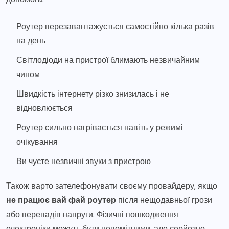
Роутер перезавантажується самостійно кілька разів
на день
Світлодіоди на пристрої блимають незвичайним
чином
Швидкість інтернету різко знизилась і не
відновлюється
Роутер сильно нагрівається навіть у режимі
очікування
Ви чуєте незвичні звуки з пристрою
Також варто зателефонувати своєму провайдеру, якщо
не працює вай фай роутер
після нещодавньої грози
або перепадів напруги. Фізичні пошкодження
електроніки можуть бути непомітними, але серйозно