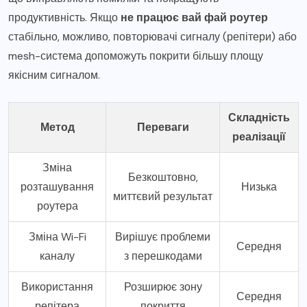
продуктивність. Якщо
не працює вай фай роутер
стабільно, можливо, повторювачі сигналу (репітери) або
mesh-система допоможуть покрити більшу площу
якісним сигналом.
Складність
Метод
Переваги
реалізації
Зміна
Безкоштовно,
розташування
Низька
миттєвий результат
роутера
Зміна Wi-Fi
Вирішує проблеми
Середня
каналу
з перешкодами
Використання
Розширює зону
Середня
репітера
покриття