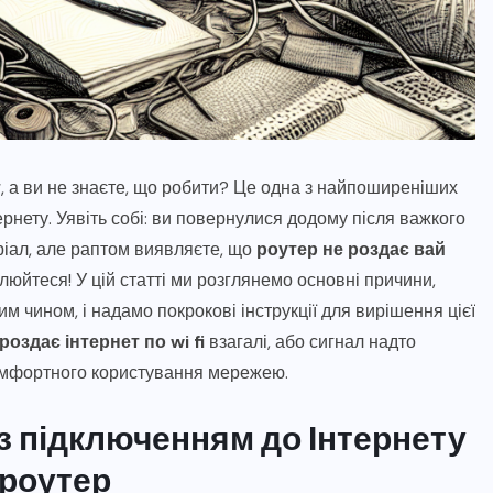
т
, а ви не знаєте, що робити? Це одна з найпоширеніших
рнету. Уявіть собі: ви повернулися додому після важкого
ріал, але раптом виявляєте, що
роутер не роздає вай
илюйтеся! У цій статті ми розглянемо основні причини,
чином, і надамо покрокові інструкції для вирішення цієї
роздає інтернет по wi fi
взагалі, або сигнал надто
омфортного користування мережею.
з підключенням до Інтернету
 роутер