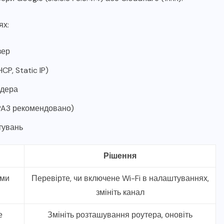
ях:
зер
P, Static IP)
йдера
PA3 рекомендовано)
тувань
Рішення
ями
Перевірте, чи включене Wi-Fi в налаштуваннях,
змініть канал
е
Змініть розташування роутера, оновіть