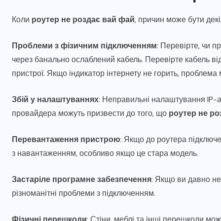
Коли
роутер не роздає вай фай
, причин може бути дек
28.07.2026
Проблеми з фізичним підключенням
: Перевірте, чи п
через банально ослаблений кабель. Перевірте кабель ві
пристрої. Якщо індикатор інтернету не горить, проблема 
Збій у налаштуваннях
: Неправильні налаштування IP-а
провайдера можуть призвести до того, що
роутер не ро
Перевантаження пристрою
: Якщо до роутера підключ
з навантаженням, особливо якщо це стара модель.
Застаріле програмне забезпечення
: Якщо ви давно н
різноманітні проблеми з підключенням.
Фізичні перешкоди
: Стіни, меблі та інші перешкоди мо