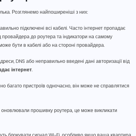
ілька. Розглянемо найпоширеніші з них:
равильно підключені всі кабелі. Часто інтернет пропадає
д провайдера до роутера та індикатори на самому
може бути в кабелі або на стороні провайдера.
дреси, DNS або неправильно введені дані авторизації від
здає інтернет
.
ено багато пристроїв одночасно, він може не справлятися
е оновлювали прошивку роутера, це може викликати
жуть блокувати сигнал Wi-Fi, особливо якщо ваша квартира