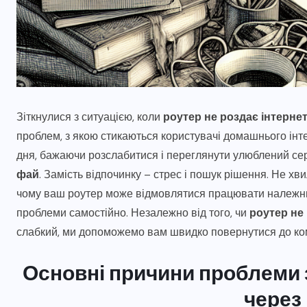
Зіткнулися з ситуацією, коли
роутер не роздає інтерне
проблем, з якою стикаються користувачі домашнього інте
дня, бажаючи розслабитися і переглянути улюблений се
фай
. Замість відпочинку – стрес і пошук рішення. Не хв
чому ваш роутер може відмовлятися працювати належним 
проблеми самостійно. Незалежно від того, чи
роутер не 
слабкий, ми допоможемо вам швидко повернутися до к
КОРИСНА ІНФОРМАЦІЯ
6
я
Топ-5 схем зливу пального
Основні причини проблеми 
водіями та як датчики рівня
через
пального їх виявляють