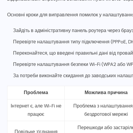
Основні кроки для виправлення помилок у налаштуванн
Зайдіть в адміністративну панель роутера через брау
Перевірте налаштування типу підключення (PPPoE, DHC
Переконайтеся, що введені правильні дані від прова
Перевірте налаштування безпеки Wi-Fi (WPA2 або W
За потреби виконайте скидання до заводських налаш
Проблема
Можлива причина
Інтернет є, але Wi-Fi не
Проблема з налаштуванн
працює
бездротової мережі
Перешкоди або застаріл
Повільне з’єднання