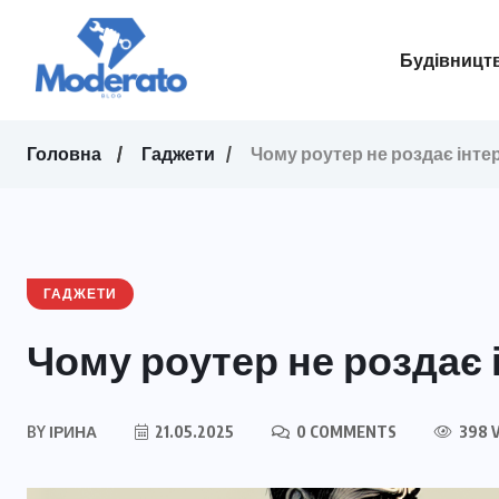
Будівництв
Головна
Гаджети
Чому роутер не роздає інте
ГАДЖЕТИ
Чому роутер не роздає 
BY
ІРИНА
21.05.2025
0 COMMENTS
398 