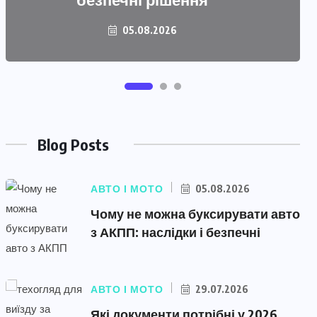
05.08.2026
29.07.2026
Blog Posts
АВТО І МОТО
05.08.2026
Чому не можна буксирувати авто
з АКПП: наслідки і безпечні
АВТО І МОТО
29.07.2026
Які документи потрібні у 2026