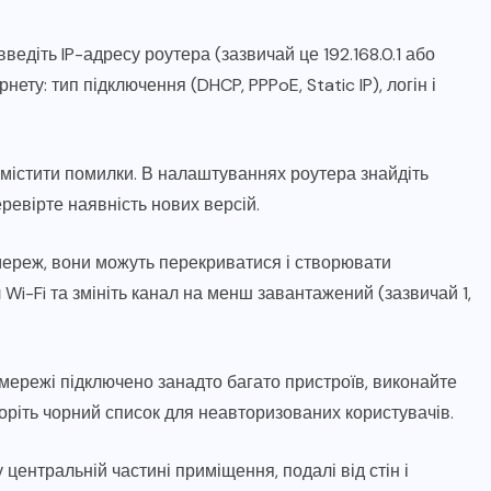
 введіть IP-адресу роутера (зазвичай це 192.168.0.1 або
нету: тип підключення (DHCP, PPPoE, Static IP), логін і
 містити помилки. В налаштуваннях роутера знайдіть
ревірте наявність нових версій.
 мереж, вони можуть перекриватися і створювати
Wi-Fi та змініть канал на менш завантажений (зазвичай 1,
 мережі підключено занадто багато пристроїв, виконайте
воріть чорний список для неавторизованих користувачів.
у центральній частині приміщення, подалі від стін і