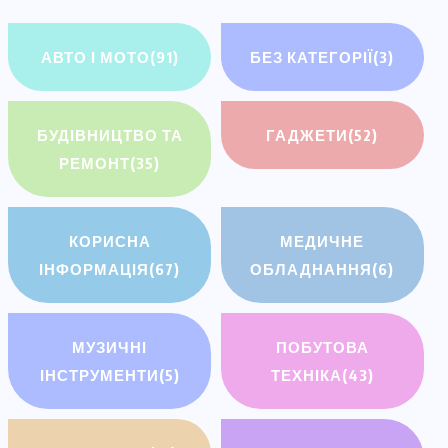
АВТО І МОТО
(91)
БЕЗ КАТЕГОРІЇ
(3)
БУДІВНИЦТВО ТА
ГАДЖЕТИ
(52)
РЕМОНТ
(35)
КОРИСНА
МЕДИЧНЕ
ІНФОРМАЦІЯ
(67)
ОБЛАДНАННЯ
(6)
МУЗИЧНІ
ПОБУТОВА
ІНСТРУМЕНТИ
(5)
ТЕХНІКА
(43)