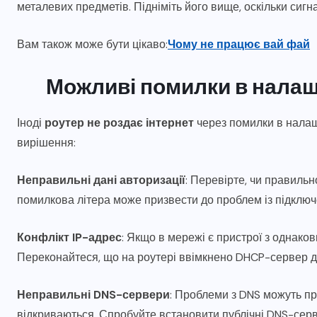
металевих предметів. Підніміть його вище, оскільки сиг
Вам також може бути цікаво:
Чому не працює вай фай
Можливі помилки в налаш
Іноді
роутер не роздає інтернет
через помилки в налаш
вирішення:
Неправильні дані авторизації
: Перевірте, чи правильн
помилкова літера може призвести до проблем із підклю
Конфлікт IP-адрес
: Якщо в мережі є пристрої з однако
Переконайтеся, що на роутері ввімкнено DHCP-сервер д
Неправильні DNS-сервери
: Проблеми з DNS можуть пр
відкриваються. Спробуйте встановити публічні DNS-сервери G