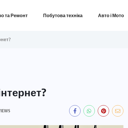
о та Ремонт
Побутова техніка
Авто і Мото
рнет?
інтернет?
VIEWS