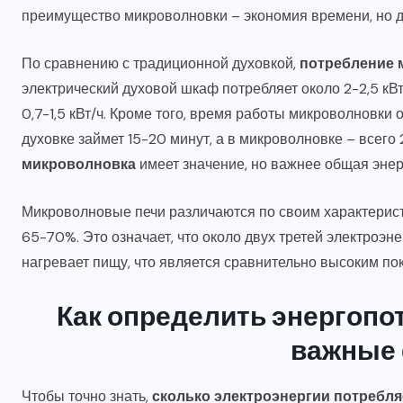
преимущество микроволновки – экономия времени, но д
По сравнению с традиционной духовкой,
потребление 
электрический духовой шкаф потребляет около 2-2,5 кВт
0,7-1,5 кВт/ч. Кроме того, время работы микроволновки
духовке займет 15-20 минут, а в микроволновке – всего
микроволновка
имеет значение, но важнее общая эне
Микроволновые печи различаются по своим характерист
65-70%. Это означает, что около двух третей электроэн
нагревает пищу, что является сравнительно высоким по
Как определить энергопо
СТРОИТЕЛЬСТВО И РЕМОНТ
важные
Сколько раз можно делать
циклевку паркета Киев и от
Чтобы точно знать,
сколько электроэнергии потребл