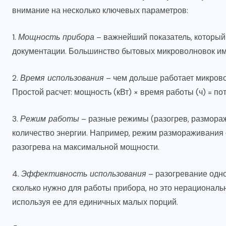
чего это зависит
внимание на несколько ключевых параметров:
28.07.2026
1.
Мощность прибора
– важнейший показатель, который 
документации. Большинство бытовых микроволновок име
2.
Время использования
– чем дольше работает микрово
Простой расчет: мощность (кВт) × время работы (ч) = по
3.
Режим работы
– разные режимы (разогрев, размораж
количество энергии. Например, режим размораживания 
разогрева на максимальной мощности.
4.
Эффективность использования
– разогревание одно
сколько нужно для работы прибора, но это нерациональ
используя ее для единичных малых порций.