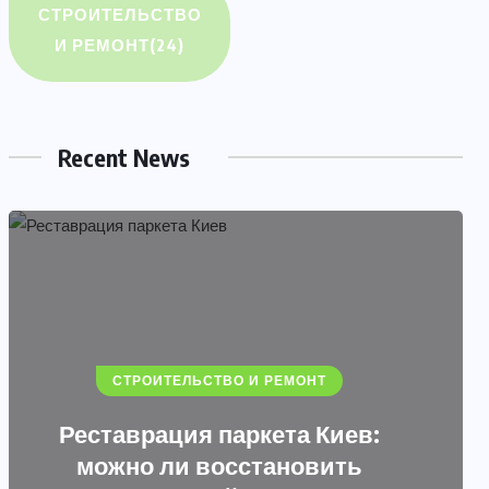
СТРОИТЕЛЬСТВО
Синтетическое,
И РЕМОНТ
(24)
полусинтетическое или
минеральное масло: в чем
разница?
Recent News
08.08.2026
СТРОИТЕЛЬСТВО И РЕМОНТ
Реставрация паркета Киев:
можно ли восстановить