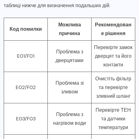
таблиці нижче для визначення подальших дій:
Можлива
Рекомендован
Код помилки
причина
е рішення
Перевірте замок
Проблема з
E01/F01
дверцят та його
дверцятами
контакти
Очистіть фільтр
Проблема зі
E02/F02
та перевірте
зливом
зливний шланг
Перевірте ТЕН
Проблема з
E03/F03
та датчики
нагрівом води
температури