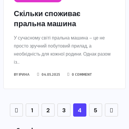
Скільки споживає
пральна машина
У сучасному світі пральна машина – це не
просто зручний побутовий прилад, а
необхідність для кожної родини. Однак разом
із...
BY
ІРИНА
04.05.2025
0 COMMENT
1
2
3
4
5