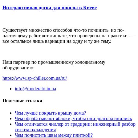
Интерактивная доска для школы в Киеве
Существует множество способов что-то починить, но по-
настоящему работают лишь те, что проверены на практике —
все остальное лишь вариации на одну и ту же тему.
Наш партнер по промышленному холодильному
оборудованию:
https://www.sp-chiller.com.ua/ru/
info@moderato.in.ua
Полезные ссылки
Чем лучше покрыть крышу дома?
Чем обрабатывают яблоки, чтобы они долго хранились
Чем отличается чиллер от градирни: инженерный разбор
систем охлаждения
Чем почистить швы между плиткой?