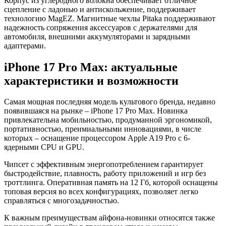
Корпус из углеродного волокна обеспечивает отличное
сцепление с ладонью и антискольжение, поддерживает
технологию MagEZ. Магнитные чехлы Pitaka поддерживают
надежность сопряжения аксессуаров с держателями для
автомобиля, внешними аккумуляторами и зарядными
адаптерами.
iPhone 17 Pro Max: актуальные
характеристики и возможности
Самая мощная последняя модель культового бренда, недавно
появившаяся на рынке – iPhone 17 Pro Max. Новинка
привлекательна мобильностью, продуманной эргономикой,
портативностью, преимиальными инновациями, в числе
которых – оснащение процессором Apple A19 Pro с 6-
ядерными CPU и GPU.
Чипсет с эффективным энергопотреблением гарантирует
быстродействие, плавность, работу приложений и игр без
троттлинга. Оперативная память на 12 Гб, которой оснащены
топовая версия во всех конфигурациях, позволяет легко
справляться с многозадачностью.
К важным преимуществам айфона-новинки относятся также