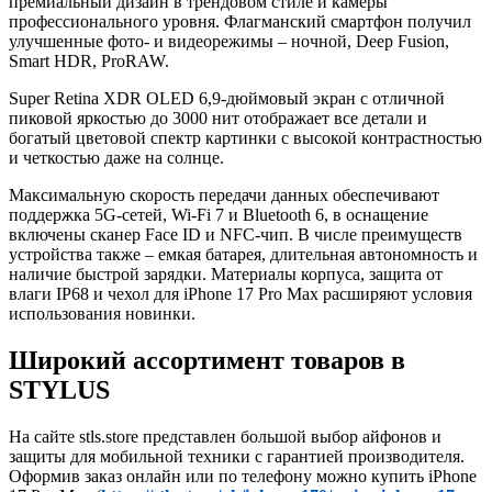
премиальный дизайн в трендовом стиле и камеры
профессионального уровня. Флагманский смартфон получил
улучшенные фото- и видеорежимы – ночной, Deep Fusion,
Smart HDR, ProRAW.
Super Retina XDR OLED 6,9-дюймовый экран с отличной
пиковой яркостью до 3000 нит отображает все детали и
богатый цветовой спектр картинки с высокой контрастностью
и четкостью даже на солнце.
Максимальную скорость передачи данных обеспечивают
поддержка 5G-сетей, Wi-Fi 7 и Bluetooth 6, в оснащение
включены сканер Face ID и NFC-чип. В числе преимуществ
устройства также – емкая батарея, длительная автономность и
наличие быстрой зарядки. Материалы корпуса, защита от
влаги IP68 и чехол для iPhone 17 Pro Max расширяют условия
использования новинки.
Широкий ассортимент товаров в
STYLUS
На сайте stls.store представлен большой выбор айфонов и
защиты для мобильной техники с гарантией производителя.
Оформив заказ онлайн или по телефону можно купить iPhone