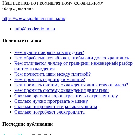
Наш партнер по промышленному холодильному
оборудованию:
https://www.sp-chiller.com.ua/ru/
info@moderato.in.ua
Полезные ссылки
Чем лучше покрыть крышу дома?
Чем обрабатывают яблоки, чтобы они долго хранились
Чем отличается чиллер от градирни: инженерный разбор
систем охлаждения
Чем почистить швы между плиткой?
Чем промыть радиатор в машине?
Чем промыть систему охлаждения двигателя от масла?
Чем промыть систему охлаждения двигателя?
Сколько времени водонагреватель нагревает воду
Сколько нужно прогревать машину
Сколько потребляет стиральная машина
Сколько потребляет электроплита
Последние публикации