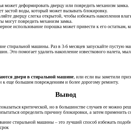
я может деформировать дверцу или повредить механизм замка.
т застой воды, который может вызывать блокировку.
яйте дверцу слегка открытой, чтобы избежать накопления влаги
 могут повредить механизм замка.
рное использование порошка может привести к его остаткам, 
ие стиральной машины. Раз в 3-6 месяцев запускайте пустую м
ин. Это помогает удалить накопление известкового налета, мыла
аются двери в стиральной машине
, или если вы заметили при
и к еще большим повреждениям и более дорогому ремонту.
Вывод
 показаться критической, но в большинстве случаев ее можно ре
попытаться определить причину блокировки, а затем применить 
вание стиральной машины – это лучший способ избежать подобн
срок