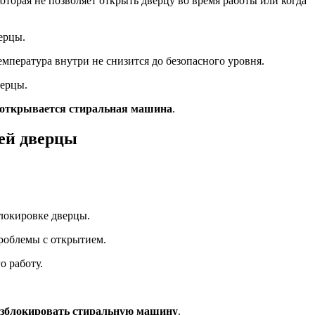
орая не позволяет открыть дверцу во время работы или когда
ерцы.
мпература внутри не снизится до безопасного уровня.
верцы.
 открывается стиральная машина
.
ей дверцы
локировке дверцы.
роблемы с открытием.
о работу.
зблокировать стиральную машину
.