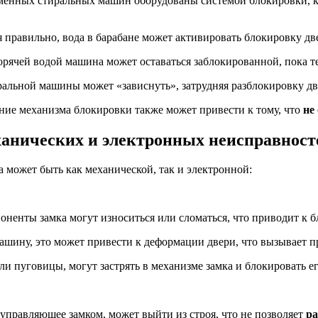
нных стиральных машин оборудованы системой блокировки, кот
 правильно, вода в барабане может активировать блокировку дв
рячей водой машина может оставаться заблокированной, пока те
альной машины может «зависнуть», затрудняя разблокировку д
ие механизма блокировки также может привести к тому, что
не
ханических и электронных неисправност
а может быть как механической, так и электронной:
енты замка могут износиться или сломаться, что приводит к б
шину, это может привести к деформации двери, что вызывает п
 пуговицы, могут застрять в механизме замка и блокировать ег
правляющее замком, может выйти из строя, что не позволяет
ра