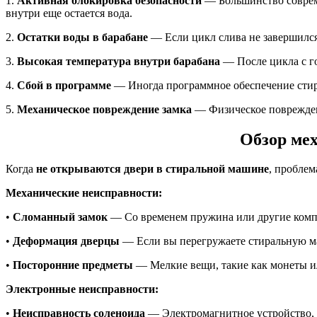
1.
Активная блокировка безопасности
— Большинство совреме
внутри еще остается вода.
2.
Остатки воды в барабане
— Если цикл слива не завершился
3.
Высокая температура внутри барабана
— После цикла с го
4.
Сбой в программе
— Иногда программное обеспечение стир
5.
Механическое повреждение замка
— Физическое поврежден
Обзор ме
Когда
не открываются двери в стиральной машине
, проблем
Механические неисправности:
•
Сломанный замок
— Со временем пружина или другие компон
•
Деформация дверцы
— Если вы перегружаете стиральную ма
•
Посторонние предметы
— Мелкие вещи, такие как монеты или
Электронные неисправности:
•
Неисправность соленоида
— Электромагнитное устройство, у