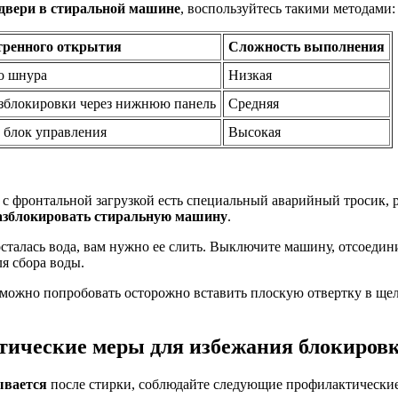
двери в стиральной машине
, воспользуйтесь такими методами:
тренного открытия
Сложность выполнения
о шнура
Низкая
азблокировки через нижнюю панель
Средняя
з блок управления
Высокая
 с фронтальной загрузкой есть специальный аварийный тросик,
азблокировать стиральную машину
.
 осталась вода, вам нужно ее слить. Выключите машину, отсоедин
ля сбора воды.
, можно попробовать осторожно вставить плоскую отвертку в ще
тические меры для избежания блокировк
ывается
после стирки, соблюдайте следующие профилактически