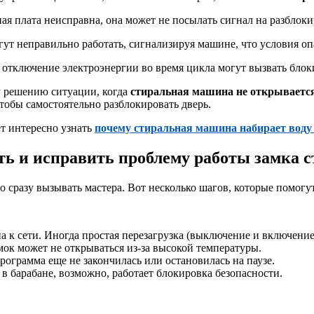
я плата неисправна, она может не посылать сигнал на разблоки
т неправильно работать, сигнализируя машине, что условия опа
тключение электроэнергии во время цикла могут вызвать блок
 решению ситуации, когда
стиральная машина не открываетс
тобы самостоятельно разблокировать дверь.
ет интересно узнать
почему стиральная машина набирает воду
ть и исправить проблему работы замка
ьно сразу вызывать мастера. Вот несколько шагов, которые помог
 к сети. Иногда простая перезагрузка (выключение и включение
мок может не открываться из-за высокой температуры.
ограмма еще не закончилась или остановилась на паузе.
 барабане, возможно, работает блокировка безопасности.