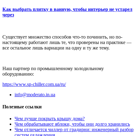
Как выбрать плитку в ванную, чтобы интерьер не устарел
через
Существует множество способов что-то починить, но по-
настоящему работают лишь те, что проверены на практике —
все остальное лишь вариации на одну и ту же тему.
Наш партнер по промышленному холодильному
оборудованию:
https://www.sp-chiller.com.ua/ru/
info@moderato.in.ua
Полезные ссылки
Чем лучше покрыть крышу дома?
Чем обрабатывают яблоки, чтобы они долго хранились
Чем отличается чиллер от градирни: инженерный разбор
систем охлаждения