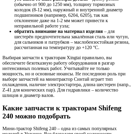
(обычно от 900 до 1250 мм), толщину тормозных
колодок (8-12 мм), наружный и внутренний диаметр
подшипников (например, 6204, 6205), так как
отклонение даже на 1-2 мм может привести к
неправильной работе узла;
обратить внимание на материал изделия
– для
шестерён предпочтительна закалённая сталь или чугун,
для сальников и патрубков – маслобензостойкая резина,
рассчитанная на температуру до +120 °C.
Выбирая запчасти к тракторам Xingtai правильно, вы
обеспечите безотказную работу оборудования в разгар
интенсивных полевых работ. Учитывайте не только
мощность, но и основные нюансы. Не последнюю роль при
выборе запчастей на минитрактор Cинтай играет тип
охлаждения, наличие электростартера, длина шестерен (напр.,
Z-41 для конических пар). Для гидравлики – количество
шлицов и диаметр валов.
Какие запчасти к тракторам Shifeng
240 можно подобрать
Мини-трактор Shifeng 240 – одна из самых популярных
моделей в Украине. Все благодаря своей надежности,