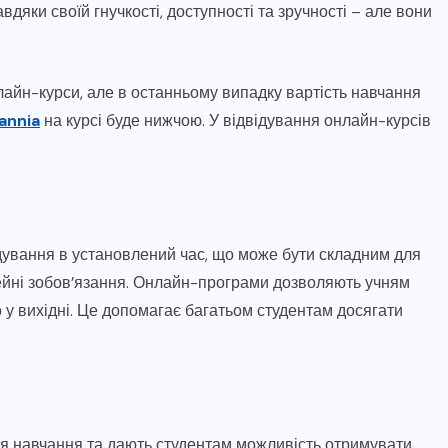
дяки своїй гнучкості, доступності та зручності – але вони
нлайн-курси, але в останньому випадку вартість навчання
annia
на курсі буде нижчою. У відвідування онлайн-курсів
відування в установлений час, що може бути складним для
імейні зобов’язання. Онлайн-програми дозволяють учням
о у вихідні. Це допомагає багатьом студентам досягати
ця навчання та дають студентам можливість отримувати