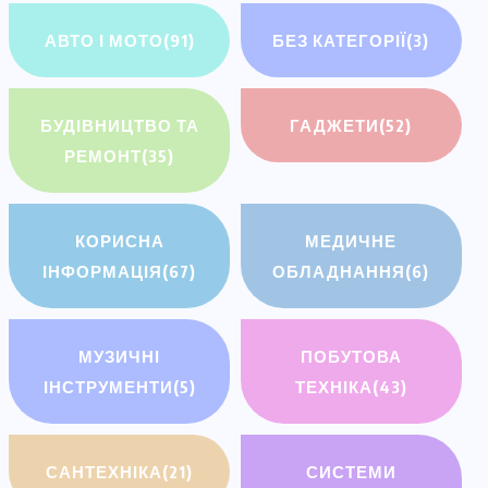
АВТО І МОТО
(91)
БЕЗ КАТЕГОРІЇ
(3)
БУДІВНИЦТВО ТА
ГАДЖЕТИ
(52)
РЕМОНТ
(35)
КОРИСНА
МЕДИЧНЕ
ІНФОРМАЦІЯ
(67)
ОБЛАДНАННЯ
(6)
МУЗИЧНІ
ПОБУТОВА
ІНСТРУМЕНТИ
(5)
ТЕХНІКА
(43)
САНТЕХНІКА
(21)
СИСТЕМИ