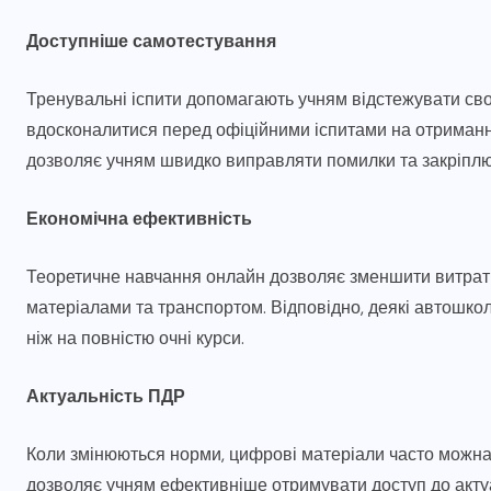
28.07.2026
Доступніше самотестування
Тренувальні іспити допомагають учням відстежувати свої 
вдосконалитися перед офіційними іспитами на отримання
дозволяє учням швидко виправляти помилки та закріплю
Економічна ефективність
Теоретичне навчання онлайн дозволяє зменшити витрати
матеріалами та транспортом. Відповідно, деякі автошкол
ніж на повністю очні курси.
Актуальність ПДР
Коли змінюються норми, цифрові матеріали часто можна
дозволяє учням ефективніше отримувати доступ до актуа