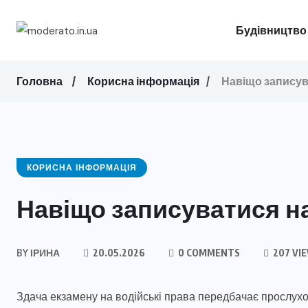
Будівництво
Головна
Корисна інформація
Навіщо записув
КОРИСНА ІНФОРМАЦІЯ
Навіщо записуватися н
BY
ІРИНА
20.05.2026
0 COMMENTS
207 VI
Здача екзамену на водійські права передбачає прослухо