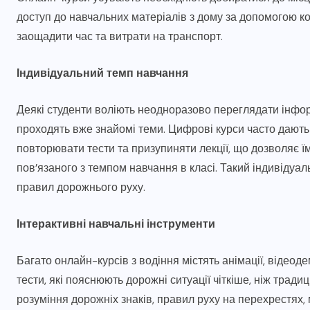
доступ до навчальних матеріалів з дому за допомогою к
заощадити час та витрати на транспорт.
Індивідуальний темп навчання
Деякі студенти воліють неодноразово переглядати інформ
проходять вже знайомі теми. Цифрові курси часто дають
повторювати тести та призупиняти лекції, що дозволяє їм 
пов’язаного з темпом навчання в класі. Такий індивідуа
правил дорожнього руху.
Інтерактивні навчальні інструменти
КОРИСНА ІНФОРМАЦІЯ
6
я
Топ-5 схем зливу пального
Багато онлайн-курсів з водіння містять анімації, відеоде
водіями та як датчики рівня
тести, які пояснюють дорожні ситуації чіткіше, ніж трад
пального їх виявляють
розуміння дорожніх знаків, правил руху на перехрестях,