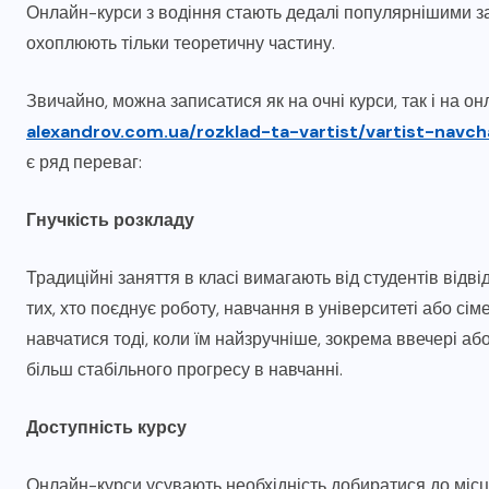
Онлайн-курси з водіння стають дедалі популярнішими зав
охоплюють тільки теоретичну частину.
Звичайно, можна записатися як на очні курси, так і на о
alexandrov.com.ua/rozklad-ta-vartist/vartist-navch
є ряд переваг:
Гнучкість розкладу
Традиційні заняття в класі вимагають від студентів від
тих, хто поєднує роботу, навчання в університеті або с
навчатися тоді, коли їм найзручніше, зокрема ввечері аб
більш стабільного прогресу в навчанні.
Доступність курсу
Онлайн-курси усувають необхідність добиратися до міс