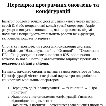
Перевірка програмних оновлень та
конфігурацій
Багато проблем з точкою доступу виникають через застарілі
версії iOS або неправильні конфігурації оператора. Apple
регулярно випускає оновлення, які виправляють відомі
помилки і покращують стабільність роботи всіх функцій,
включаючи роздачу інтернету.
Спочатку перевірте, чи є доступні оновлення системи.
Перейдіть до “Налаштування” → “Основні” → “Оновлення
ПЗ”. Якщо доступне нове оновлення iOS, обов’язково
встановіть його. Часто це автоматично вирішує проблеми з
роздачею вай фай з айфона
.
Не менш важливо оновити налаштування оператора зв’язку.
Ці конфігурації містять спеціальні параметри для роботи з
конкретним мобільним оператором:
Перейдіть до “Налаштування” → “Основні” → “Про
пристрій”
Якщо доступне оновлення конфігурації, з’явиться
відповідне повідомлення
Натисніть “Оновити” і дочекайтеся завершення процесу