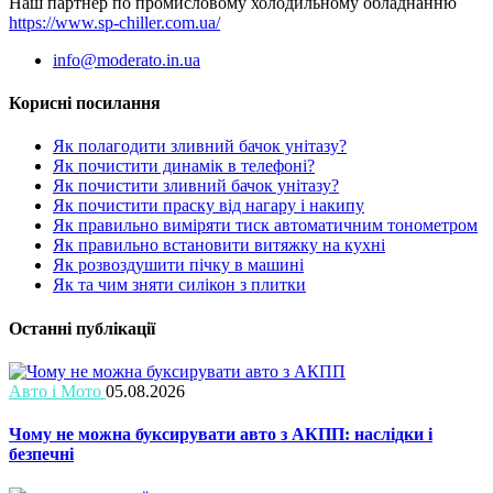
Наш партнер по промисловому холодильному обладнанню
https://www.sp-chiller.com.ua/
info@moderato.in.ua
Корисні посилання
Як полагодити зливний бачок унітазу?
Як почистити динамік в телефоні?
Як почистити зливний бачок унітазу?
Як почистити праску від нагару і накипу
Як правильно виміряти тиск автоматичним тонометром
Як правильно встановити витяжку на кухні
Як розвоздушити пічку в машині
Як та чим зняти силікон з плитки
Останні публікації
Авто і Мото
05.08.2026
Чому не можна буксирувати авто з АКПП: наслідки і
безпечні