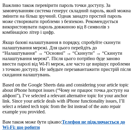
Важливо також перевірити пароль точки доступу. За
замовчуванням система генерує складний пароль, який можна
змінити на більш зручний. Однак занадто простий пароль
може створювати проблеми з безпекою. Рекомендується
використовувати пароль довжиною від 8 символів з
комбінацією літер і цифр.
Якщо базові налаштування в порядку, спробуйте скинути
налаштування мережі. Для цього перейдіть до
“Налаштування” → “Основні” → “Скинути” → “Скинути
налаштування мережі”. Після цього потрібно буде заново
ввести паролі від Wi-Fi мереж, але часто це вирішує проблеми
з точкою доступу. Не забудьте перезавантажити пристрій після
скидання налаштувань.
Based on the Google Sheets data and considering your article topic
about iPhone hotspot issues (“Чому не працює точка доступу на
айфоні”), I’ve selected a relevant alternative topic for your anchor
link. Since your article deals with iPhone functionality issues, I’ll
select a related tech topic from the list instead of the auto repair
example you provided.
Вам також може бути цікаво:
Телефон не підключається до
Wi-Fi: що робити