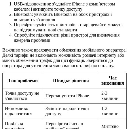
USB-підключення: з’єднайте iPhone з комп’ютером
кабелем і активуйте точку доступу
Bluetooth: увімкніть Bluetooth на обох пристроях і
встановіть з’єднання
Перевірте сумісність пристроїв – старі девайси можуть
не підтримувати нові стандарти
Спробуйте підключити різні пристрої для визначення
джерела проблеми
Важливо також враховувати обмеження мобільного оператора.
Деякі тарифи не включають можливість роздачі інтернету або
мають обмежений трафік для цієї функції. Зверніться до
оператора для уточнення умов вашого тарифного плану.
Час
Тип проблеми
Швидке рішення
виконання
Точка доступу не
2-3
Перезапустити iPhone
з’являється
хвилини
Неможливо
Змінити пароль точки
1-2
підключитися
доступу
хвилини
Повільна
Перевірити сигнал
Миттєво
швидкість
мобільної мережі