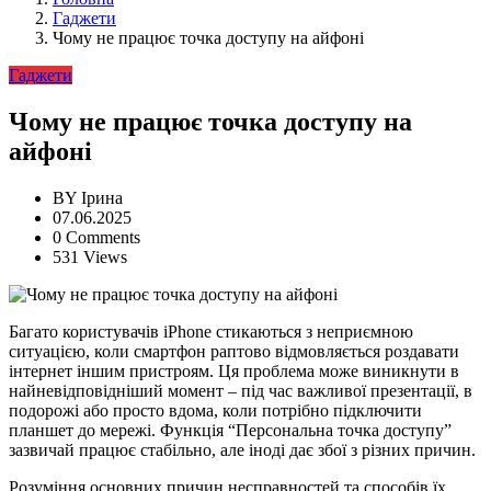
Гаджети
Чому не працює точка доступу на айфоні
Гаджети
Чому не працює точка доступу на
айфоні
BY
Ірина
07.06.2025
0 Comments
531 Views
Багато користувачів iPhone стикаються з неприємною
ситуацією, коли смартфон раптово відмовляється роздавати
інтернет іншим пристроям. Ця проблема може виникнути в
найневідповідніший момент – під час важливої презентації, в
подорожі або просто вдома, коли потрібно підключити
планшет до мережі. Функція “Персональна точка доступу”
зазвичай працює стабільно, але іноді дає збої з різних причин.
Розуміння основних причин несправностей та способів їх