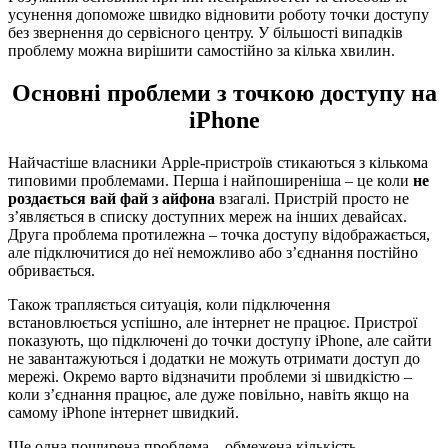
усунення допоможе швидко відновити роботу точки доступу
без звернення до сервісного центру. У більшості випадків
проблему можна вирішити самостійно за кілька хвилин.
Основні проблеми з точкою доступу на
iPhone
Найчастіше власники Apple-пристроїв стикаються з кількома
типовими проблемами. Перша і найпоширеніша – це коли
не
роздається вай фай з айфона
взагалі. Пристрій просто не
з’являється в списку доступних мереж на інших девайсах.
Друга проблема протилежна – точка доступу відображається,
але підключитися до неї неможливо або з’єднання постійно
обривається.
Також трапляється ситуація, коли підключення
встановлюється успішно, але інтернет не працює. Пристрої
показують, що підключені до точки доступу iPhone, але сайти
не завантажуються і додатки не можуть отримати доступ до
мережі. Окремо варто відзначити проблеми зі швидкістю –
коли з’єднання працює, але дуже повільно, навіть якщо на
самому iPhone інтернет швидкий.
Ще одна поширена проблема – обмежена кількість