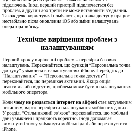
підключень. Іноді перший пристрій підключається без
проблем, а другий або третій не може встановити з’єднання.
Також деякі користувачі помічають, що точка доступу працює
нестабільно після оновлення iOS або зміни налаштувань
оператора зв’язку.
Технічне вирішення проблем з
налаштуванням
Перший крок у вирішенні проблем – перевірка базових
налаштувань. Переконайтеся, що функція “Персональна точка
доступу” увімкнена в налаштуваннях iPhone. Перейдіть до
“Налаштування” → “Персональна точка доступу” і
переконайтеся, що перемикач активний. Якщо опція
неактивна або відсутня, проблема може бути в налаштуваннях
мобільного оператора.
Коли
чому не роздається інтернет на айфоні
стає актуальним
питанням, варто перевірити налаштування мобільних даних.
У розділі “Стільниковий зв’язок” переконайтеся, що мобільні
дані увімкнені і працюють коректно. Іноді допомагає
вимкнути і знову увімкнути мобільні дані або перезапустити
iPhone.