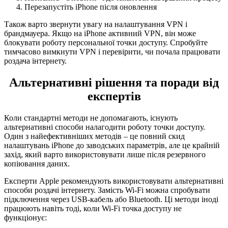
Перезапустіть iPhone після оновлення
Також варто звернути увагу на налаштування VPN і
брандмауера. Якщо на iPhone активний VPN, він може
блокувати роботу персональної точки доступу. Спробуйте
тимчасово вимкнути VPN і перевірити, чи почала працювати
роздача інтернету.
Альтернативні рішення та поради від
експертів
Коли стандартні методи не допомагають, існують
альтернативні способи налагодити роботу точки доступу.
Один з найефективніших методів – це повний скид
налаштувань iPhone до заводських параметрів, але це крайній
захід, який варто використовувати лише після резервного
копіювання даних.
Експерти Apple рекомендують використовувати альтернативні
способи роздачі інтернету. Замість Wi-Fi можна спробувати
підключення через USB-кабель або Bluetooth. Ці методи іноді
працюють навіть тоді, коли Wi-Fi точка доступу не
функціонує: