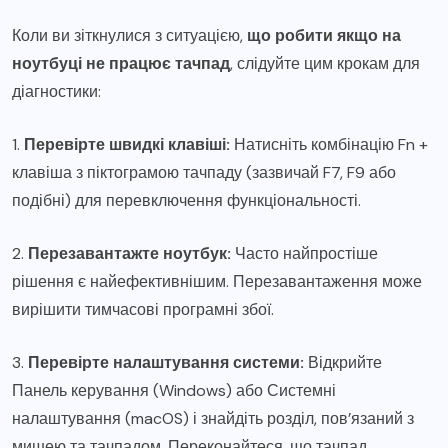
Коли ви зіткнулися з ситуацією,
що робити якщо на
ноутбуці не працює тачпад
, слідуйте цим крокам для
діагностики:
1.
Перевірте швидкі клавіші:
Натисніть комбінацію Fn +
клавіша з піктограмою тачпаду (зазвичай F7, F9 або
подібні) для перевключення функціональності.
2.
Перезавантажте ноутбук:
Часто найпростіше
рішення є найефективнішим. Перезавантаження може
вирішити тимчасові програмні збої.
3.
Перевірте налаштування системи:
Відкрийте
Панель керування (Windows) або Системні
налаштування (macOS) і знайдіть розділ, пов’язаний з
мишею та тачпадом. Переконайтеся, що тачпад