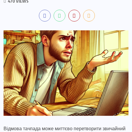
470 VIEWS
Відмова тачпада може миттєво перетворити звичайний