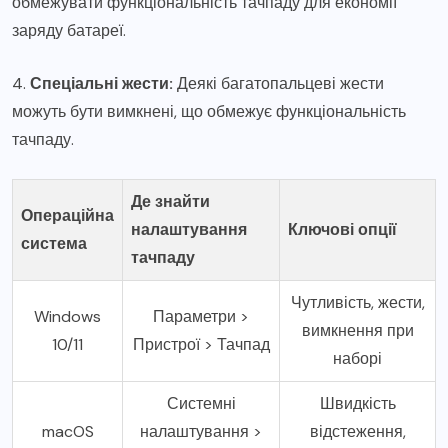
обмежувати функціональність тачпаду для економії
заряду батареї.
4.
Спеціальні жести:
Деякі багатопальцеві жести
можуть бути вимкнені, що обмежує функціональність
тачпаду.
Де знайти
Операційна
налаштування
Ключові опції
система
тачпаду
Чутливість, жести,
Windows
Параметри >
вимкнення при
10/11
Пристрої > Тачпад
наборі
Системні
Швидкість
macOS
налаштування >
відстеження,