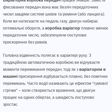
Варіаторна коробка передач
працює інакше. Замість
фіксованих передач вона має безліч передаточних
чисел завдяки системі шківів та ременя (або ланцюга).
Коли ви натискаєте на педаль газу, двигун набирає
оптимальні обороти, а
коробка варіатор
плавно змінює
передаточне число, забезпечуючи поступове
прискорення без ривків.
Головна відмінність полягає в характері руху. З
традиційною автоматичною коробкою ви відчуваєте
моменти перемикання передач, тоді як з
варіатором в
машині
прискорення відбувається плавно, без помітних
перемикань. Часто водії називають це ефектом “гумової
стрічки” – коли створюється враження, що двигун
працює на одних обертах, а швидкість поступово
зростає.