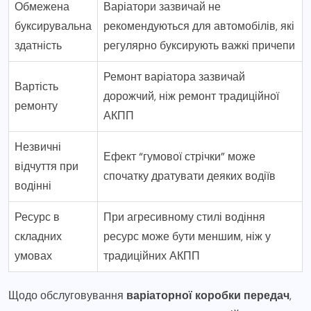
Обмежена
Варіатори зазвичай не
буксирувальна
рекомендуються для автомобілів, які
здатність
регулярно буксирують важкі причепи
Ремонт варіатора зазвичай
Вартість
дорожчий, ніж ремонт традиційної
ремонту
АКПП
Незвичні
Ефект “гумової стрічки” може
відчуття при
спочатку дратувати деяких водіїв
водінні
Ресурс в
При агресивному стилі водіння
складних
ресурс може бути меншим, ніж у
умовах
традиційних АКПП
Щодо обслуговування
варіаторної коробки передач
,