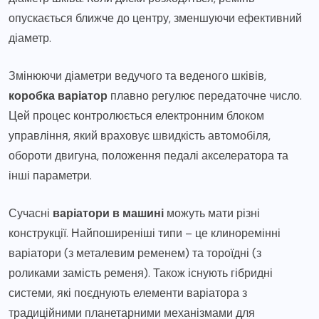
опускається ближче до центру, зменшуючи ефективний
діаметр.
Змінюючи діаметри ведучого та веденого шківів,
коробка варіатор
плавно регулює передаточне число.
Цей процес контролюється електронним блоком
управління, який враховує швидкість автомобіля,
обороти двигуна, положення педалі акселератора та
інші параметри.
Сучасні
варіатори в машині
можуть мати різні
конструкції. Найпоширеніші типи – це клиноремінні
варіатори (з металевим ременем) та тороїдні (з
роликами замість ременя). Також існують гібридні
системи, які поєднують елементи варіатора з
традиційними планетарними механізмами для