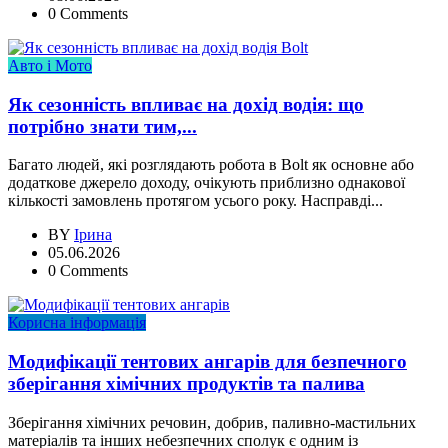
0 Comments
Авто і Мото
Як сезонність впливає на дохід водія: що
потрібно знати тим,...
Багато людей, які розглядають робота в Bolt як основне або
додаткове джерело доходу, очікують приблизно однакової
кількості замовлень протягом усього року. Насправді...
BY
Ірина
05.06.2026
0 Comments
Корисна інформація
Модифікації тентових ангарів для безпечного
зберігання хімічних продуктів та палива
Зберігання хімічних речовин, добрив, паливно-мастильних
матеріалів та інших небезпечних сполук є одним із