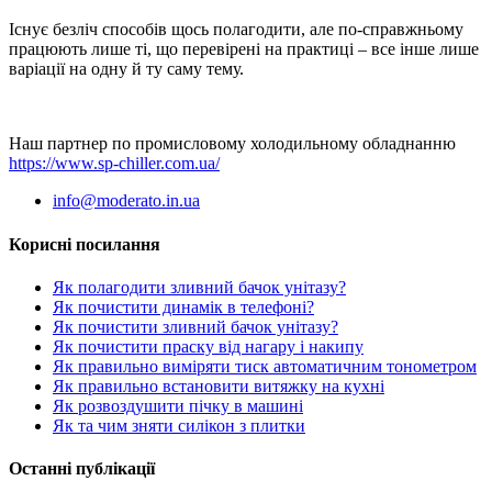
Існує безліч способів щось полагодити, але по-справжньому
працюють лише ті, що перевірені на практиці – все інше лише
варіації на одну й ту саму тему.
Наш партнер по промисловому холодильному обладнанню
https://www.sp-chiller.com.ua/
info@moderato.in.ua
Корисні посилання
Як полагодити зливний бачок унітазу?
Як почистити динамік в телефоні?
Як почистити зливний бачок унітазу?
Як почистити праску від нагару і накипу
Як правильно виміряти тиск автоматичним тонометром
Як правильно встановити витяжку на кухні
Як розвоздушити пічку в машині
Як та чим зняти силікон з плитки
Останні публікації