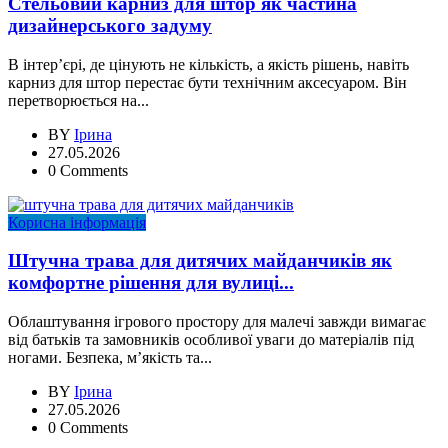
Стельовий карниз для штор як частина
дизайнерського задуму
В інтер’єрі, де цінують не кількість, а якість рішень, навіть
карниз для штор перестає бути технічним аксесуаром. Він
перетворюється на...
BY
Ірина
27.05.2026
0 Comments
Корисна інформація
Штучна трава для дитячих майданчиків як
комфортне рішення для вулиці...
Облаштування ігрового простору для малечі завжди вимагає
від батьків та замовників особливої уваги до матеріалів під
ногами. Безпека, м’якість та...
BY
Ірина
27.05.2026
0 Comments