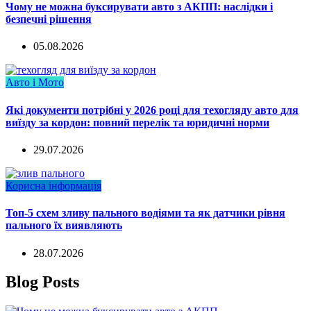
Чому не можна буксирувати авто з АКПП: наслідки і
безпечні рішення
05.08.2026
Авто і Мото
Які документи потрібні у 2026 році для техогляду авто для
виїзду за кордон: повний перелік та юридичні норми
29.07.2026
Корисна інформація
Топ-5 схем зливу пального водіями та як датчики рівня
пального їх виявляють
28.07.2026
Blog Posts