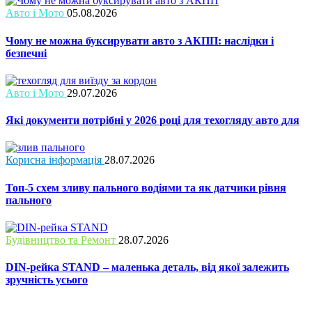
Авто і Мото
05.08.2026
Чому не можна буксирувати авто з АКПП: наслідки і
безпечні
Авто і Мото
29.07.2026
Які документи потрібні у 2026 році для техогляду авто для
Корисна інформація
28.07.2026
Топ-5 схем зливу пального водіями та як датчики рівня
пального
Будівництво та Ремонт
28.07.2026
DIN-рейка STAND – маленька деталь, від якої залежить
зручність усього