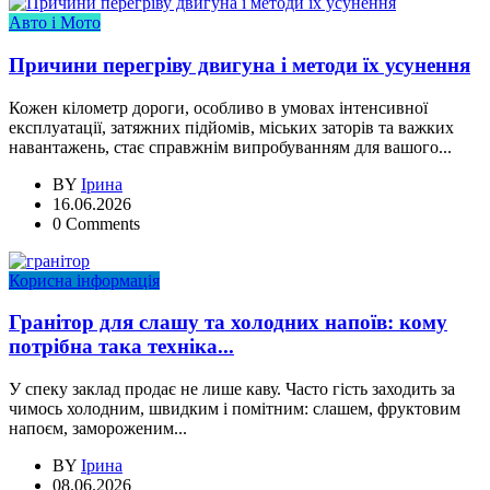
Авто і Мото
Причини перегріву двигуна і методи їх усунення
Кожен кілометр дороги, особливо в умовах інтенсивної
експлуатації, затяжних підйомів, міських заторів та важких
навантажень, стає справжнім випробуванням для вашого...
BY
Ірина
16.06.2026
0 Comments
Корисна інформація
Гранітор для слашу та холодних напоїв: кому
потрібна така техніка...
У спеку заклад продає не лише каву. Часто гість заходить за
чимось холодним, швидким і помітним: слашем, фруктовим
напоєм, замороженим...
BY
Ірина
08.06.2026