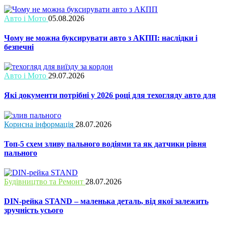
Авто і Мото
05.08.2026
Чому не можна буксирувати авто з АКПП: наслідки і
безпечні
Авто і Мото
29.07.2026
Які документи потрібні у 2026 році для техогляду авто для
Корисна інформація
28.07.2026
Топ-5 схем зливу пального водіями та як датчики рівня
пального
Будівництво та Ремонт
28.07.2026
DIN-рейка STAND – маленька деталь, від якої залежить
зручність усього