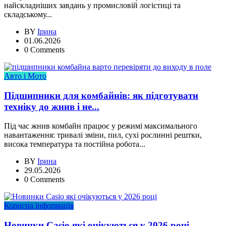
найскладніших завдань у промисловій логістиці та
складському...
BY
Ірина
01.06.2026
0 Comments
Авто і Мото
Підшипники для комбайнів: як підготувати
техніку до жнив і не...
Під час жнив комбайн працює у режимі максимального
навантаження: тривалі зміни, пил, сухі рослинні рештки,
висока температура та постійна робота...
BY
Ірина
29.05.2026
0 Comments
Корисна інформація
Новинки Casio які очікуються у 2026 році