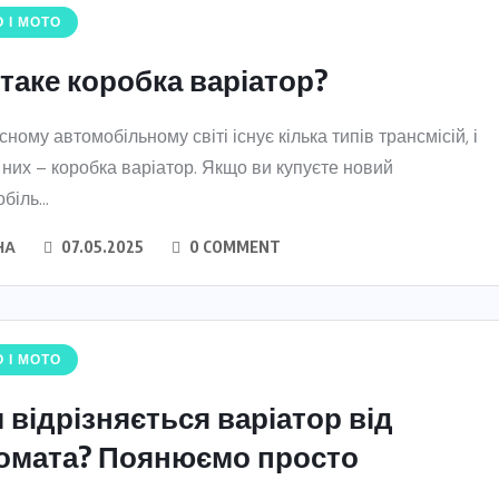
 І МОТО
таке коробка варіатор?
сному автомобільному світі існує кілька типів трансмісій, і
 них – коробка варіатор. Якщо ви купуєте новий
біль...
НА
07.05.2025
0 COMMENT
 І МОТО
 відрізняється варіатор від
омата? Поянюємо просто