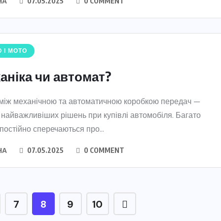
НА
07.05.2025
0 COMMENT
 І МОТО
аніка чи автомат?
 між механічною та автоматичною коробкою передач —
 найважливіших рішень при купівлі автомобіля. Багато
 постійно сперечаються про...
НА
07.05.2025
0 COMMENT
7
8
9
10