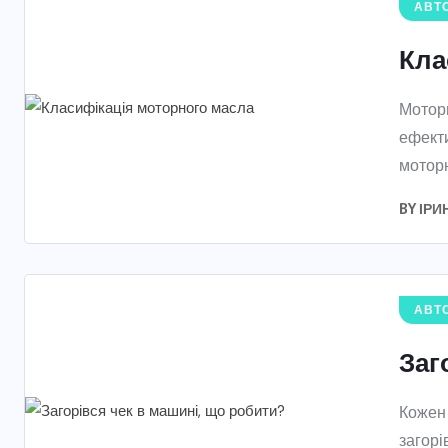
АВТО
Кла
Моторн
ефекти
моторн
BY
ІРИ
АВТО
Заг
Кожен 
загорі