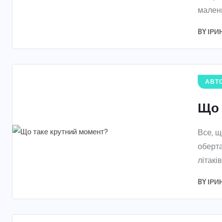
малень
BY
ІРИ
АВТО
Що 
Все, щ
оберта
літаків
BY
ІРИ