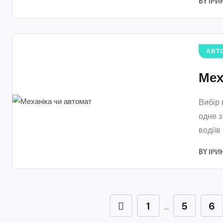
BY
ІРИ
АВТО
Мех
Вибір
одне з
водіїв
BY
ІРИ
1
5
6
…