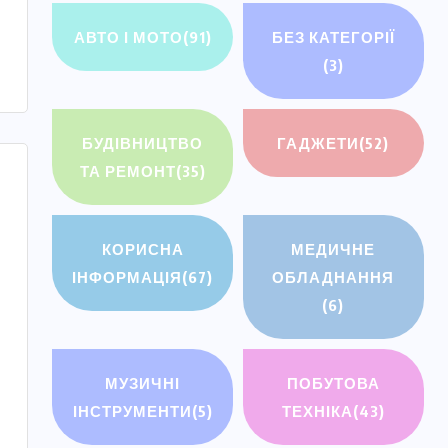
АВТО І МОТО
(91)
БЕЗ КАТЕГОРІЇ
(3)
БУДІВНИЦТВО
ГАДЖЕТИ
(52)
ТА РЕМОНТ
(35)
КОРИСНА
МЕДИЧНЕ
ІНФОРМАЦІЯ
(67)
ОБЛАДНАННЯ
(6)
МУЗИЧНІ
ПОБУТОВА
ІНСТРУМЕНТИ
(5)
ТЕХНІКА
(43)