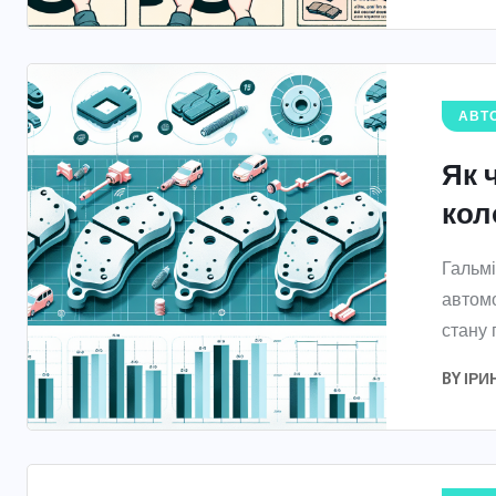
АВТО
Як 
кол
Гальмі
автомо
стану 
BY
ІРИ