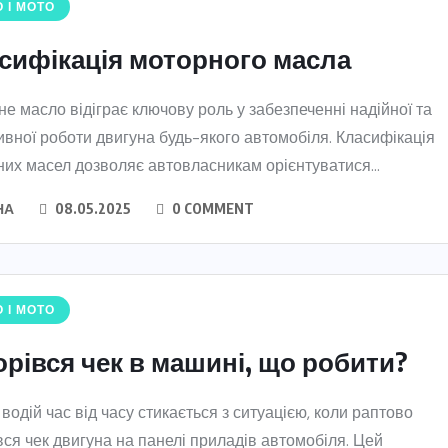
 І МОТО
сифікація моторного масла
е масло відіграє ключову роль у забезпеченні надійної та
вної роботи двигуна будь-якого автомобіля. Класифікація
их масел дозволяє автовласникам орієнтуватися...
НА
08.05.2025
0 COMMENT
 І МОТО
орівся чек в машині, що робити?
водій час від часу стикається з ситуацією, коли раптово
вся чек двигуна на панелі приладів автомобіля. Цей