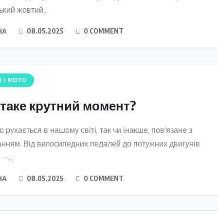
кий жовтий...
НА
08.05.2025
0 COMMENT
 І МОТО
таке крутний момент?
о рухається в нашому світі, так чи інакше, пов’язане з
нням. Від велосипедних педалей до потужних двигунів
 —...
НА
08.05.2025
0 COMMENT