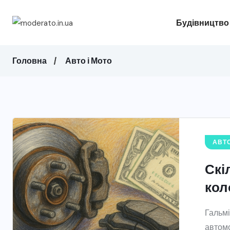
Будівництво
Головна
Авто і Мото
АВТО
Скі
кол
Гальмі
автомо