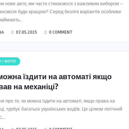
и нове авто, ми часто стикаємося з важливим вибором –
ансмісія буде кращою? Серед безлічі варіантів особливе
займають...
НА
07.05.2025
0 COMMENT
 І МОТО
можна їздити на автоматі якщо
вав на механіці?
я про те, чи можна їздити на автоматі, якщо права на
ці, турбує багатьох українських водіїв. Це цілком логічний
...