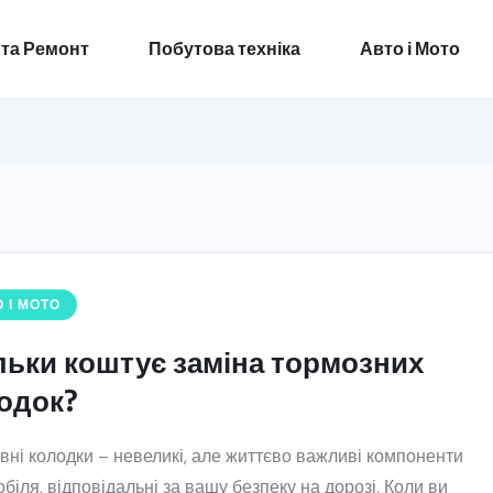
 та Ремонт
Побутова техніка
Авто і Мото
 І МОТО
льки коштує заміна тормозних
одок?
вні колодки – невеликі, але життєво важливі компоненти
біля, відповідальні за вашу безпеку на дорозі. Коли ви