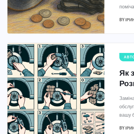
поміча
BY
ІРИ
АВТО
Як 
Роз
Заміна
обслуг
вашу б
BY
ІРИ