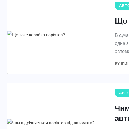
АВТО
Що 
В суча
одна з
автомо
BY
ІРИ
АВТО
Чим
авт