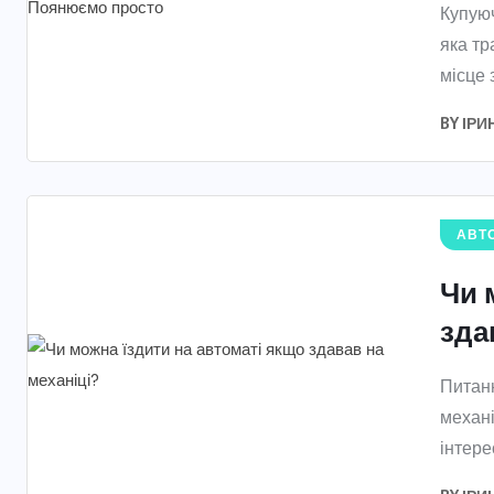
Купуюч
яка тр
місце 
BY
ІРИ
АВТО
Чи 
зда
Питанн
механі
інтерес,